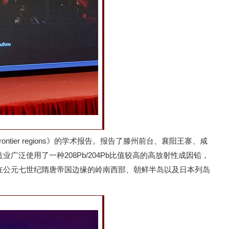
mpact on frontier regions》的学术报告。报告了滕州前台、襄阳王寨、咸
使用了一种208Pb/204Pb比值较高的高放射性成因铅，
在公元七世纪隋唐帝国边缘的岭南西部、朝鲜半岛以及日本列岛