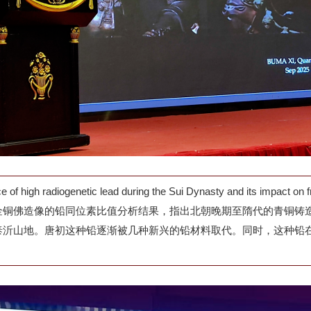
 radiogenetic lead during the Sui Dynasty and its i
佛造像的铅同位素比值分析结果，指出北朝晚期至隋代的青铜铸造业广泛
泰沂山地。唐初这种铅逐渐被几种新兴的铅材料取代。同时，这种铅