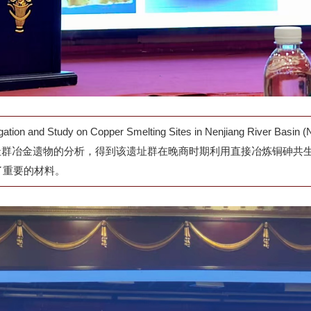
n Copper Smelting Sites in Nenjiang River Basin (Northeas
对四海泡子遗址群冶金遗物的分析，得到该遗址群在晚商时期利用直接冶炼
了重要的材料。