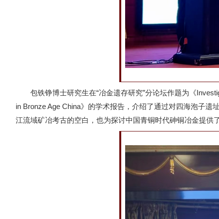
包铁铮博士研究生在“冶金遗存研究”分论坛作题为《Investigation and Study o
in Bronze Age China》的学术报告，介绍了通过
江流域矿冶考古的空白，也为探讨中国青铜时代砷铜冶金提供