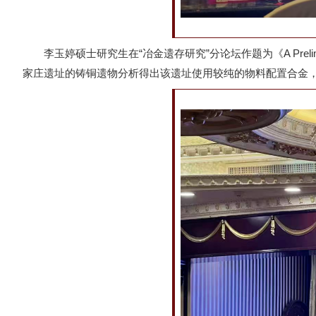
李玉婷硕士研究生在“冶金遗存研究”分论坛作题为《A Preliminary Study
家庄遗址的铸铜遗物分析得出该遗址使用较纯的物料配置合金