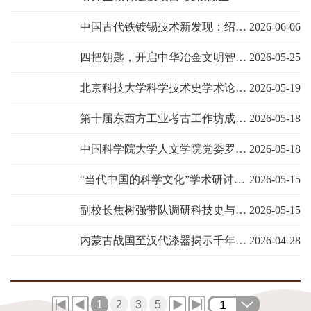
中国古代铁镀锡技术新发现：绍兴稽中遗址铁甲镀锡工艺研究
2026-06-06
四把钥匙，开启中华冶金文明智慧宝库：研究院联合科大附小开展“5.18”国际博物馆日活动
2026-05-25
北京科技大学科学技术史学术论坛第279讲——全球南方科技史学的若干理论问题浅释
2026-05-19
第十届东西方工业考古工作坊成功举办
2026-05-18
中国科学院大学人文学院党委罗兴波一行到访研究院
2026-05-18
“当代中国的科学文化”学术研讨会成功举办
2026-05-15
副校长焦树强带队调研科技史与文化遗产研究院
2026-05-15
内蒙古战国至汉代漆器揭示千年“鳗水”工艺，改写中国髹漆史
2026-04-28
1
1
2
3
5