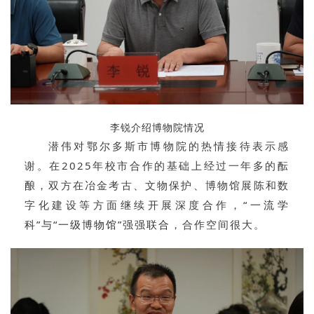
李锐介绍博物院情况
潜伟对鄂尔多斯市博物院的热情接待表示感
谢。在2025年校市合作的基础上经过一年多的酝
酿，双方在
冶金考古
、
文物保护
、
博物馆展陈
和
数
字化建设
等方面继续开展深度合作，
“一流学
科”与“一级博物馆”强强联合
，合作空间很大。