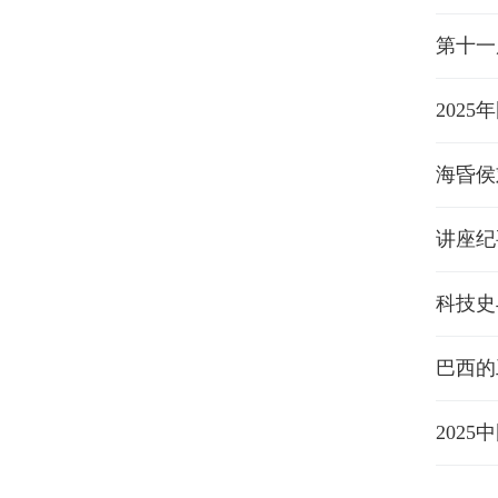
第十一
202
海昏侯
讲座纪
科技史
巴西的
202