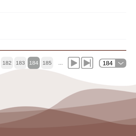
184
182
183
184
185
...