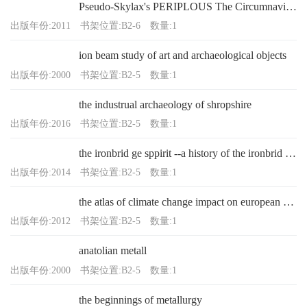
Pseudo-Skylax's PERIPLOUS The Circumnavigation of the Inhabited World
出版年份:2011
书架位置:B2-6
数量:1
ion beam study of art and archaeological objects
出版年份:2000
书架位置:B2-5
数量:1
the industrual archaeology of shropshire
出版年份:2016
书架位置:B2-5
数量:1
the ironbrid ge sppirit --a history of the ironbrid gorge museum trust
出版年份:2014
书架位置:B2-5
数量:1
the atlas of climate change impact on european cultural heritage
出版年份:2012
书架位置:B2-5
数量:1
anatolian metall
出版年份:2000
书架位置:B2-5
数量:1
the beginnings of metallurgy