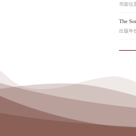
书架位置
The So
出版年份: