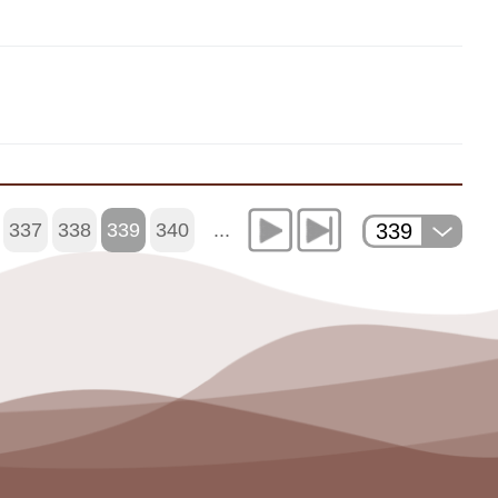
339
337
338
339
340
...