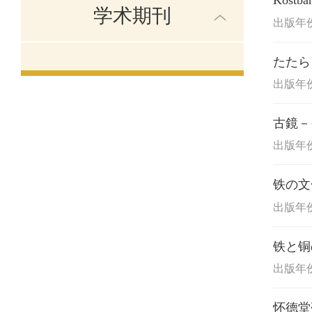
Kostba
学术期刊
出版年份:
たたら
出版年份:
古鏡－
出版年份:
铁の文
出版年份:
铁と铜
出版年份:
怀德堂