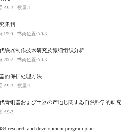
:A9-3
数量:1
究集刊
1999
书架位置:A9-3
代铁器制作技术研究及微细组织分析
2002
书架位置:A9-3
器的保护处理方法
:A9-3
数量:1
代青铜器おょび土器の产地じ関すゐ自然科学的研究
:A9-3
84 research and development program plan