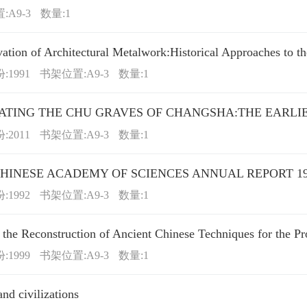
:A9-3
数量:1
ation of Architectural Metalwork:Historical Approaches to th
1991
书架位置:A9-3
数量:1
ATING THE CHU GRAVES OF CHANGSHA:THE EARLIE
2011
书架位置:A9-3
数量:1
CHINESE ACADEMY OF SCIENCES ANNUAL REPORT 1
1992
书架位置:A9-3
数量:1
the Reconstruction of Ancient Chinese Techniques for the Pr
1999
书架位置:A9-3
数量:1
and civilizations