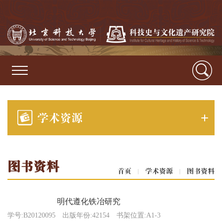
学术资源
图书资料
首页
|
学术资源
|
图书资料
明代遵化铁冶研究
学号:B20120095
出版年份:42154
书架位置:A1-3