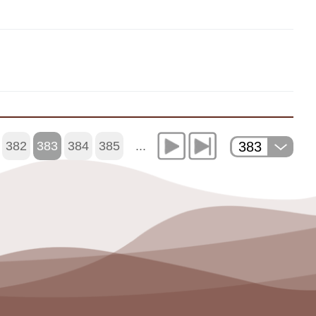
383
382
383
384
385
...