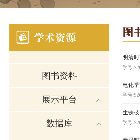
图
学术资源
明清时
学号:S20
图书资料
电化学
学号:S20
展示平台
生铁技
数据库
学号:S20