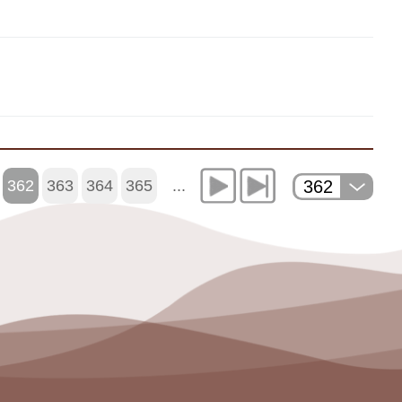
362
362
363
364
365
...