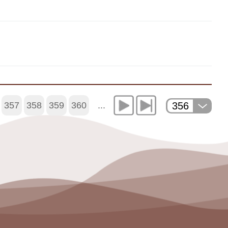
356
357
358
359
360
...