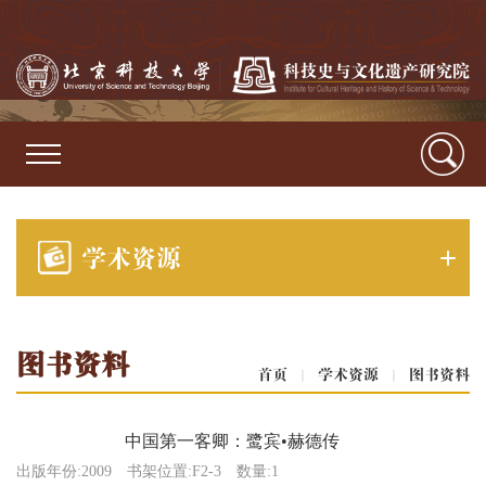
学术资源
图书资料
首页
|
学术资源
|
图书资料
中国第一客卿：鹭宾•赫德传
出版年份:2009
书架位置:F2-3
数量:1