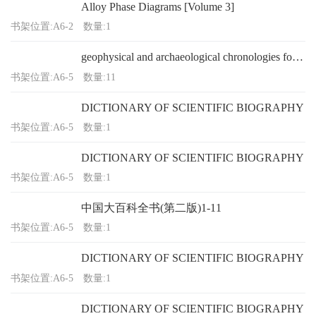
Alloy Phase Diagrams [Volume 3]
书架位置:A6-2
数量:1
geophysical and archaeological chronologies for the upper palaeolithic
书架位置:A6-5
数量:11
DICTIONARY OF SCIENTIFIC BIOGRAPHY
书架位置:A6-5
数量:1
DICTIONARY OF SCIENTIFIC BIOGRAPHY
书架位置:A6-5
数量:1
中国大百科全书(第二版)1-11
书架位置:A6-5
数量:1
DICTIONARY OF SCIENTIFIC BIOGRAPHY
书架位置:A6-5
数量:1
DICTIONARY OF SCIENTIFIC BIOGRAPHY